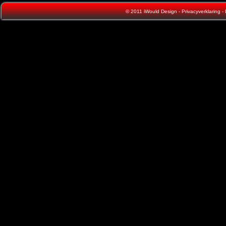
© 2011
iWould Design
-
Privacyverklaring
-