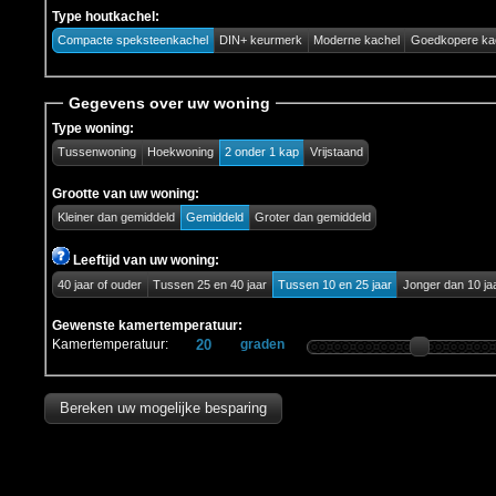
Type houtkachel:
Compacte speksteenkachel
DIN+ keurmerk
Moderne kachel
Goedkopere ka
Gegevens over uw woning
Type woning:
Tussenwoning
Hoekwoning
2 onder 1 kap
Vrijstaand
Grootte van uw woning:
Kleiner dan gemiddeld
Gemiddeld
Groter dan gemiddeld
Leeftijd van uw woning:
40 jaar of ouder
Tussen 25 en 40 jaar
Tussen 10 en 25 jaar
Jonger dan 10 ja
Gewenste kamertemperatuur:
Kamertemperatuur:
graden