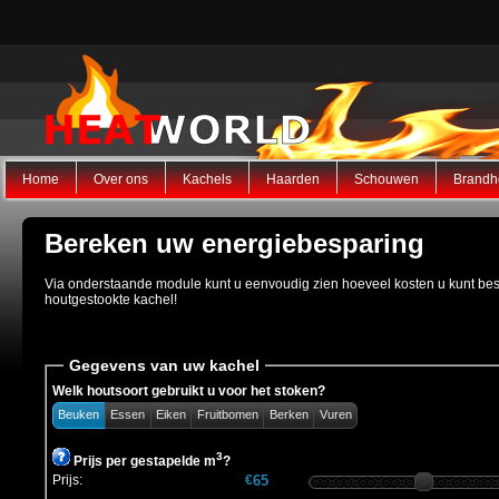
Home
Over ons
Kachels
Haarden
Schouwen
Brandh
Bereken uw energiebesparing
Via onderstaande module kunt u eenvoudig zien hoeveel kosten u kunt bes
houtgestookte kachel!
Gegevens van uw kachel
Welk houtsoort gebruikt u voor het stoken?
Beuken
Essen
Eiken
Fruitbomen
Berken
Vuren
3
Prijs per gestapelde m
?
Prijs:
€